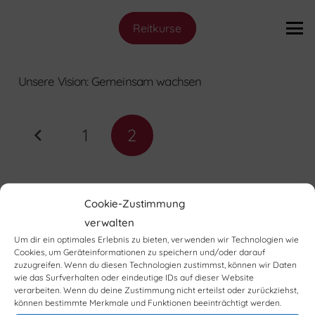
Reitkurse
Unsere Vision: Gemeinsam wachsen
1
2
Cookie-Zustimmung
Helenenau steht für gelebte
verwalten
Inklusion, für echtes
Um dir ein optimales Erlebnis zu bieten, verwenden wir Technologien wie
Cookies, um Geräteinformationen zu speichern und/oder darauf
Miteinander und für die
zuzugreifen. Wenn du diesen Technologien zustimmst, können wir Daten
wie das Surfverhalten oder eindeutige IDs auf dieser Website
Überzeugung, dass Mensch,
verarbeiten. Wenn du deine Zustimmung nicht erteilst oder zurückziehst,
können bestimmte Merkmale und Funktionen beeinträchtigt werden.
Tier und Natur am besten